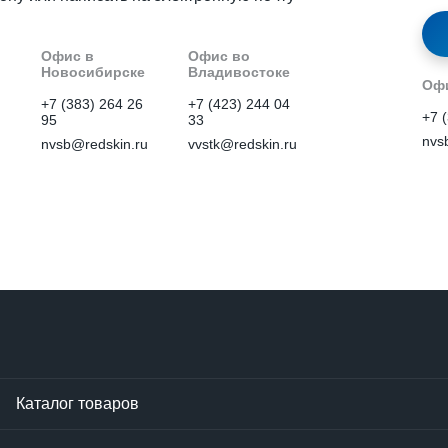
Офис в
Офис во
Новосибирске
Владивостоке
Офи
+7 (383) 264 26
+7 (423) 244 04
+7 
95
33
nvs
u
nvsb@redskin.ru
vvstk@redskin.ru
Каталог товаров