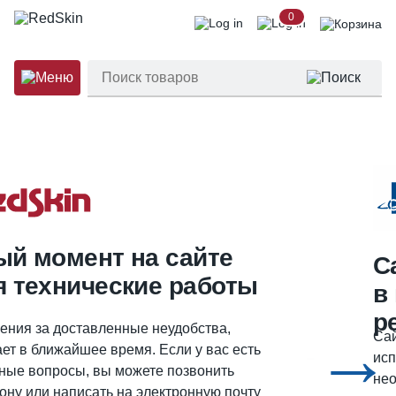
0
ый момент на сайте
С
я технические работы
в
р
→
ния за доставленные неудобства,
Сай
ает в ближайшее время. Если у вас есть
исп
чные вопросы, вы можете позвонить
не
ону или написать на электронную почту